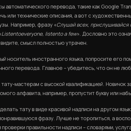
ы автоматического перевода, такие как Google Tran
ь или технические описания, а вот с художественны
зы. Например, фразу «
Слушай всех, прислушивайся 
«
Listentoeveryone, listento a few
». Дословно это озна
к видите, смысл полностью утрачен.
мый носитель иностранного языка, попросите его по
чного перевода. Главное – убедитесь, что он не лю
 тату-мастерам с высокой квалификацией. Новичок 
комого алфавита, например, пропустит букву или наб
сделать тату в виде красивой надписи на другом язык
понравившуюся фразу. Лучше не торопиться, а восп
 проверки правильности надписи – словарями, услу