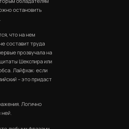
оторым обладателям
можно остановить
.
ся, что на нем
 не составит труда
впервые прозвучала на
 цитаты Шекспира или
бса. Лайфхак: если
лийский – это придаст
ыражения. Логично
 ней.
осто любыми фразами,