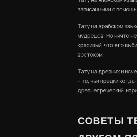
записанными с помощь
Тату на арабском язык
мудрецов. Но ничто н
красивый, что его выб
востоком.
Тату на древних и исч
– те, чьи предки когд
древнегреческий, иврит
СОВЕТЫ ТЕ