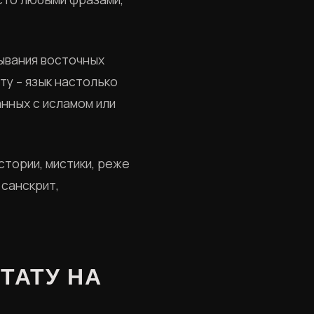
зывания восточных
ту – язык настолько
анных с исламом или
стории, мистики, реже
 санскрит,
ТАТУ НА