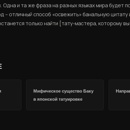
 Одна и та же фраза на разных языках мира будет 
од – отличный способ «освежить» банальную цитату 
останется только найти [тату-мастера, которому в
Е
и
Мифическое существо Баку
Напра
в японской татуировке