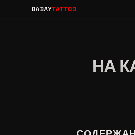
BABAY
TATTOO
НА К
СОДЕРЖА