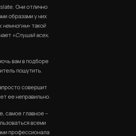
slate. Они отлично
ми образами у них
к немногим
» такой
чает «
Слушай всех,
мочь вам в подборе
битель пошутить.
запросто совершит
ьет ее неправильно.
е, самое главное –
ользоваться всеми
гами профессионала