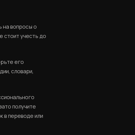
ь на вопросы о
е стоит учесть до
ерьте его
дии, словари,
ессионального
 зато получите
к в переводе или