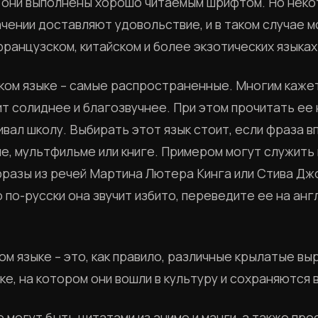
 они выполнены хорошо читаемым шрифтом. Но нек
ачении доставляют удовольствие, и в таком случае 
французском, китайском и более экзотических языках
ком языке – самые распространенные. Многим кажет
т солиднее и благозвучнее. При этом прочитать ее
ивал школу. Выбирать этот язык стоит, если фраза 
ме, мультфильме или книге. Примером могут служить
фразы из речей Мартина Лютера Кинга или Стива Джо
о по-русски она звучит избито, переведите ее на анг
ом языке – это, как правило, различные крылатые в
ке, на котором они вошли в культуру и сохраняются в
е могут быть цитатами из аниме и манги, а также пр