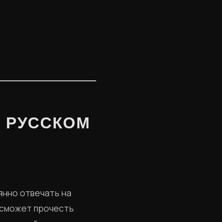
А РУССКОМ
янно отвечать на
й сможет прочесть