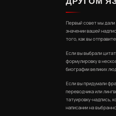
ДРУГОМ Я
Первый совет мы дали 
значении вашей надпи
того, как вы отправите
Если вы выбрали цита
формулировку в нескол
биографии великих люд
Если вы придумали фр
переводчика или лингв
татуировку-надпись, к
написании на выбранно