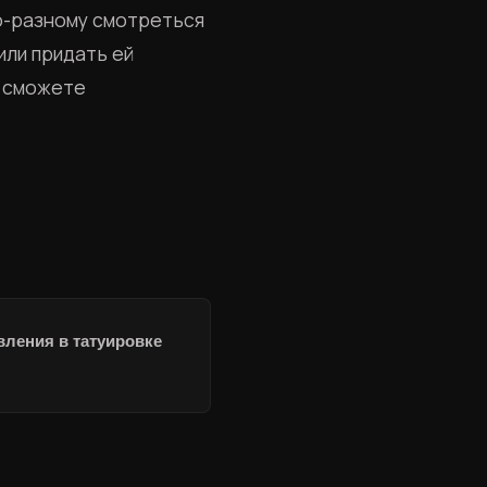
по-разному смотреться
или придать ей
ы сможете
вления в татуировке