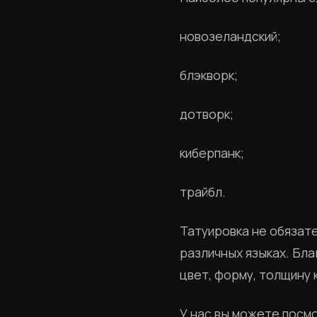
новозеландский;
блэкворк;
дотворк;
киберпанк;
трайбл.
Татуировка не обязат
различных языках. Бл
цвет, форму, толщину 
У нас вы можете посм