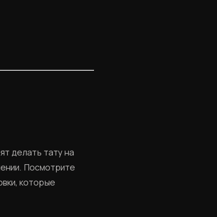
ят делать тату на
шении. Посмотрите
овки, которые