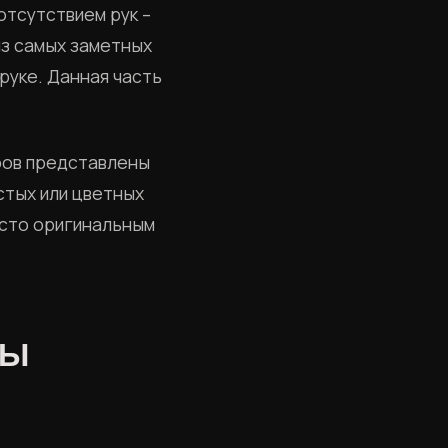
отсутствием рук –
из самых заметных
руке. Данная часть
еров представлены
стых или цветных
осто оригинальным
НЫ