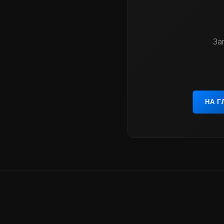
За
НА 