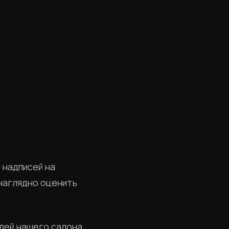
 надписей на
наглядно оценить
лей нашего салона,