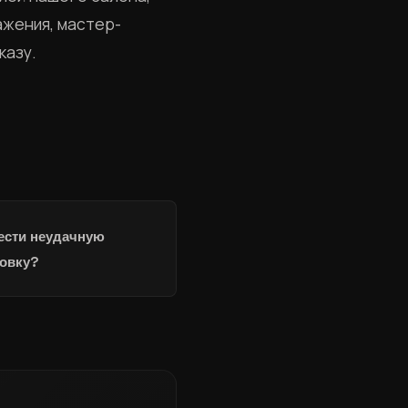
ажения, мастер-
казу.
вести неудачную
ровку?