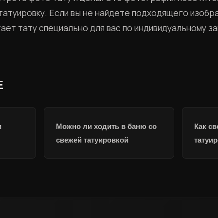
татуировку. Если вы не найдете подходящего изобр
ет тату специально для вас по индивидуальному за
Е
и
Можно ли ходить в баню со
Как с
свежей татуировкой
татуи